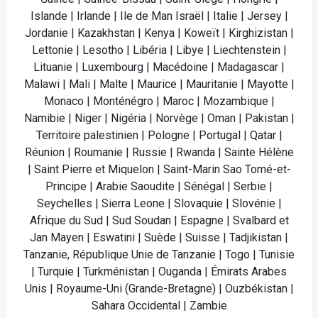
Islande | Irlande | Ile de Man Israël | Italie | Jersey |
Jordanie | Kazakhstan | Kenya | Koweït | Kirghizistan |
Lettonie | Lesotho | Libéria | Libye | Liechtenstein |
Lituanie | Luxembourg | Macédoine | Madagascar |
Malawi | Mali | Malte | Maurice | Mauritanie | Mayotte |
Monaco | Monténégro | Maroc | Mozambique |
Namibie | Niger | Nigéria | Norvège | Oman | Pakistan |
Territoire palestinien | Pologne | Portugal | Qatar |
Réunion | Roumanie | Russie | Rwanda | Sainte Hélène
| Saint Pierre et Miquelon | Saint-Marin Sao Tomé-et-
Principe | Arabie Saoudite | Sénégal | Serbie |
Seychelles | Sierra Leone | Slovaquie | Slovénie |
Afrique du Sud | Sud Soudan | Espagne | Svalbard et
Jan Mayen | Eswatini | Suède | Suisse | Tadjikistan |
Tanzanie, République Unie de Tanzanie | Togo | Tunisie
| Turquie | Turkménistan | Ouganda | Émirats Arabes
Unis | Royaume-Uni (Grande-Bretagne) | Ouzbékistan |
Sahara Occidental | Zambie